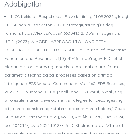
Adabiyotlar
1. Oʻzbekiston Respublikasi Prezidentining 11.09.2023 yildagi
PF-158-son “Oʻzbekiston-2030” strategiyasi toʻgʻrisidagi
farmoni, https://lex.uz/docs/-6600413 2. Do‘stmirzayevich,
J.R.F. (2023). A MODEL APPROACH TO LONG-TERM
FORECASTING OF ELECTRICITY SUPPLY. Journal of Integrated
Education and Research, 2(10), 41-45. 3. Jo‘rayev, F.D., et al.
Algorithms for improving models of optimal control for multi-
parametric technological processes based on artificial
intelligence. E3S Web of Conferences. Vol. 460. EDP Sciences,
2023. 4. T. Nugroho, C. Balijepalli, and F. Zukhruf, “Analysing
wholesale market development strategies for decongesting
city centre considering retailers’ procurement choices,” Case
Studies on Transport Policy, vol. 18, Art. №:101278, Dec. 2024,
doi: 10.1016/j.cstp.2024.101278. 5. D. Kholmamatov, “State of
wholesale trade turnover and problems in the development of