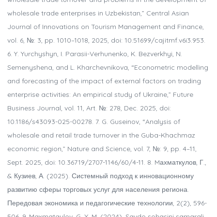
wholesale trade enterprises in Uzbekistan,” Central Asian
Journal of Innovations on Tourism Management and Finance,
vol. 6, №: 3, pp. 1010–1018, 2025, doi: 10.51699/cajitmf.v6i3.953.
6. Y. Yurchyshyn, I. Parasii-Verhunenko, K. Bezverkhyi, N.
Semenyshena, and L. Kharchevnikova, “Econometric modelling
and forecasting of the impact of external factors on trading
enterprise activities: An empirical study of Ukraine,” Future
Business Journal, vol. 11, Art. №: 278, Dec. 2025, doi:
10.1186/s43093-025-00278. 7. G. Guseinov, “Analysis of
wholesale and retail trade turnover in the Guba-Khachmaz
economic region,” Nature and Science, vol. 7, №: 9, pp. 4–11,
Sept. 2025, doi: 10.36719/2707-1146/60/4-11. 8. Mахматкулов, Г.,
& Кузиев, А. (2025). Системный подход к инновационному
развитию сферы торговых услуг для населения региона.
Передовая экономика и педагогические технологии, 2(2), 596-
506. 9. Maxmatqulov, G. X. M. (2024). Savdo sohasini samarali