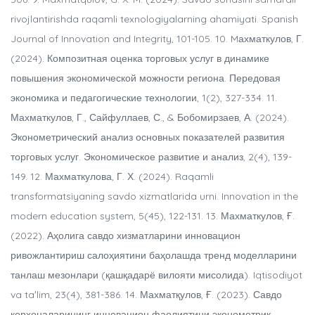
rivojlantirishda raqamli texnologiyalarning ahamiyati. Spanish
Journal of Innovation and Integrity, 101-105. 10. Mахматкулов, Г.
(2024). Композитная оценка торговых услуг в динамике
повышения экономической можности региона. Передовая
экономика и педагогические технологии, 1(2), 327-334. 11.
Махматкулов, Г., Сайфуллаев, С., & Бобомирзаев, А. (2024).
Эконометрический анализ основных показателей развития
торговых услуг. Экономическое развитие и анализ, 2(4), 139-
149. 12. Махматкулова, Г. Х. (2024). Raqamli
transformatsiyaning savdo xizmatlarida urni. Innovation in the
modern education system, 5(45), 122-131. 13. Махматкулов, Ғ.
(2022). Аҳолига савдо хизматларини инновацион
ривожлантириш салоҳиятини баҳолашда тренд моделларини
танлаш мезонлари (қашқадарё вилояти мисолида). Iqtisodiyot
va taʼlim, 23(4), 381-386. 14. Махматқулов, Ғ. (2023). Савдо
корхоналарининг инновацион фаолиятини эконометрик