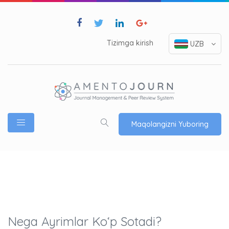
Tizimga kirish
UZB
Maqolangizni Yuboring
Nega Ayrimlar Ko‘p Sotadi?