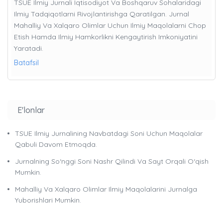
TSUE Ilmiy Jurnali Iqtisodiyot Va Boshqaruv Sohalaridagi
Ilmiy Tadqiqotlarni Rivojlantirishga Qaratilgan. Jurnal
Mahalliy Va Xalqaro Olimlar Uchun Ilmiy Maqolalarni Chop
Etish Hamda Ilmiy Hamkorlikni Kengaytirish Imkoniyatini
Yaratadi.
Batafsil
E'lonlar
TSUE Ilmiy Jurnalining Navbatdagi Soni Uchun Maqolalar
Qabuli Davom Etmoqda.
Jurnalning So‘nggi Soni Nashr Qilindi Va Sayt Orqali O‘qish
Mumkin.
Mahalliy Va Xalqaro Olimlar Ilmiy Maqolalarini Jurnalga
Yuborishlari Mumkin.