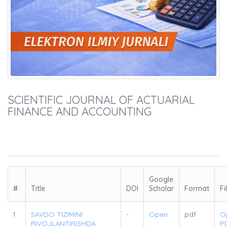
SCIENTIFIC JOURNAL OF ACTUARIAL
FINANCE AND ACCOUNTING
Google
#
Title
DOI
Scholar
Format
Fi
1
SAVDO TIZIMINI
-
Open
pdf
O
RIVOJLANTIRISHDA
P