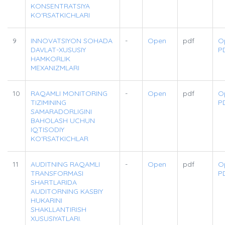
KONSENTRATSIYA
KO‘RSATKICHLARI
9
INNOVATSIYON SOHADA
-
Open
pdf
O
DAVLAT-XUSUSIY
P
HAMKORLIK
MEXANIZMLARI
10
RAQAMLI MONITORING
-
Open
pdf
O
TIZIMINING
P
SAMARADORLIGINI
BAHOLASH UCHUN
IQTISODIY
KO‘RSATKICHLAR
11
AUDITNING RAQAMLI
-
Open
pdf
O
TRANSFORMASI
P
SHARTLARIDA
AUDITORNING KASBIY
HUKARINI
SHAKLLANTIRISH
XUSUSIYATLARI.