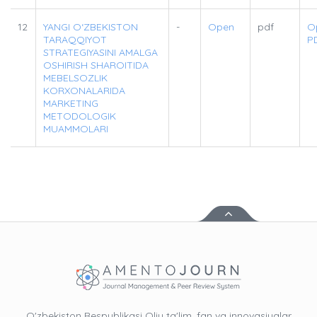
12
YANGI O‘ZBEKISTON
-
Open
pdf
O
TARAQQIYOT
P
STRATEGIYASINI AMALGA
OSHIRISH SHAROITIDA
MEBELSOZLIK
KORXONALARIDA
MARKETING
METODOLOGIK
MUAMMOLARI
O'zbekiston Respublikasi Oliy ta'lim, fan va innovasiyalar