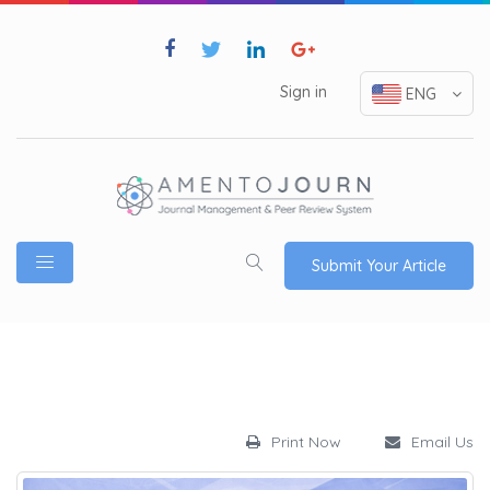
Sign in
ENG
Submit Your Article
Print Now
Email Us