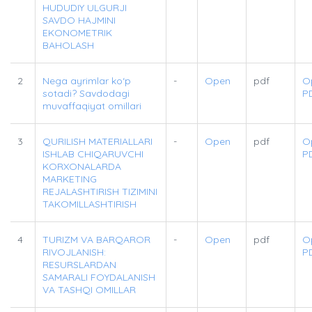
HUDUDIY ULGURJI
SAVDO HAJMINI
EKONOMETRIK
BAHOLASH
2
Nega ayrimlar ko‘p
-
Open
pdf
O
sotadi? Savdodagi
P
muvaffaqiyat omillari
3
QURILISH MATERIALLARI
-
Open
pdf
O
ISHLAB CHIQARUVCHI
P
KORXONALARDA
MARKETING
REJALASHTIRISH TIZIMINI
TAKOMILLASHTIRISH
4
TURIZM VA BARQAROR
-
Open
pdf
O
RIVOJLANISH:
P
RESURSLARDAN
SAMARALI FOYDALANISH
VA TASHQI OMILLAR