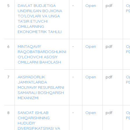
5
DAVLAT BUDJETIGA
-
Open
pdf
O
UNDIRILGAN BOJXONA
P
TOʻLOVLARI VA UNGA
TAʼSIR ETUVCHI
OMILLARNING
EKONOMETRIK TAHLILI
6
MINTAQAVIY
-
Open
pdf
O
RAQOBATBARDOSHLIKNI
P
O‘LCHOVCHI ASOSIY
OMILLARNI BAHOLASH
7
AKSIYADORLIK
-
Open
pdf
O
JAMIYATLARIDA
P
MOLIYAVIY RESURSLARNI
SAMARALI BOSHQARISH
MEXANIZMI
8
SANOAT ISHLAB
-
Open
pdf
O
CHIQARISHINING
P
HUDUDIY
DIVERSIFIKATSIYASI VA