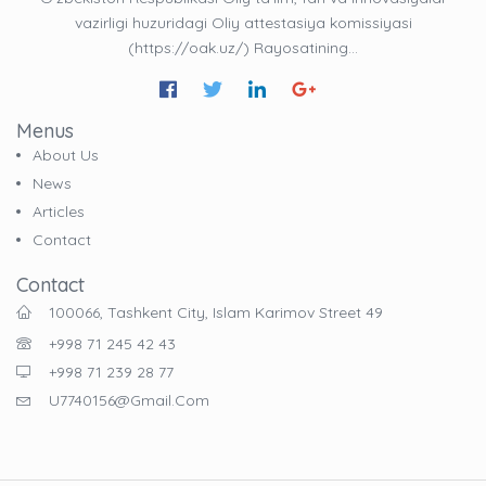
vazirligi huzuridagi Oliy attestasiya komissiyasi
(https://oak.uz/) Rayosatining…
Menus
About Us
News
Articles
Contact
Contact
100066, Tashkent City, Islam Karimov Street 49
+998 71 245 42 43
+998 71 239 28 77
U7740156@gmail.com